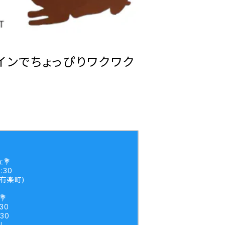
インでちょっぴりワクワク
💐
:30
有楽町)
💐
:30
:30
リ