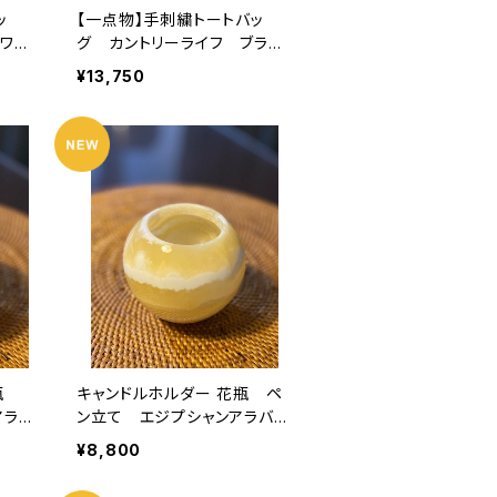
ッ
【一点物】手刺繍トートバッ
ワイ
グ カントリーライフ ブラッ
容量
ク エジプト綿 大容量 チ
¥13,750
ャック付き
花瓶
キャンドルホルダー 花瓶 ペ
アラバ
ン立て エジプシャンアラバス
ター 玉型 スモール
¥8,800