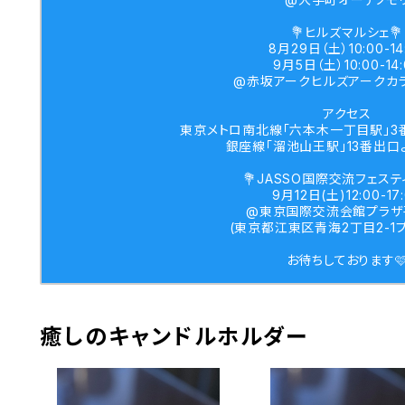
💐ヒルズマルシェ💐
8月29日（土）10:00-14
9月5日（土）10:00-14:
@赤坂アークヒルズアークカ
アクセス
東京メトロ南北線「六本木一丁目駅」3
銀座線「溜池山王駅」13番出口
💐JASSO国際交流フェステ
9月12日(土)12:00-17
@東京国際交流会館プラザ
(東京都江東区青海2丁目2-1
お待ちしております
癒しのキャンドルホルダー