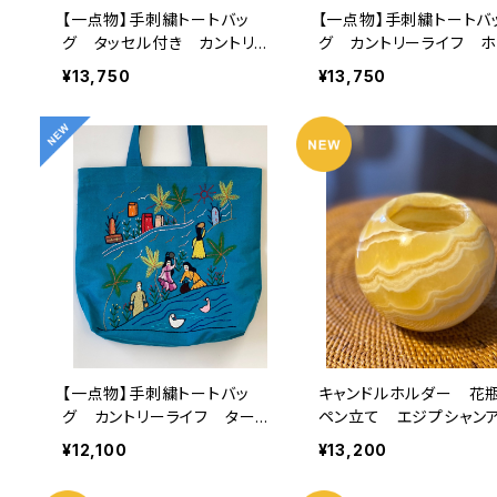
【一点物】手刺繍トートバッ
【一点物】手刺繍トートバ
グ タッセル付き カントリー
グ カントリーライフ ホ
ライフ ホワイト1 エジプト
ト２ エジプト綿 大
¥13,750
¥13,750
綿 大容量 チャック付き
チャック付き
一点物
【一点物】手刺繍トートバッ
キャンドルホルダー 
グ カントリーライフ ターコ
ペン立て エジプシャン
イズブルー エジプト綿 大
スター 玉型 ラージ
¥12,100
¥13,200
容量 チャック付き