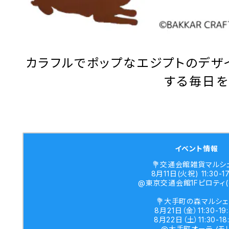
カラフルでポップなエジプトのデザ
する毎日を
イベント情報
💐交通会館雑貨マルシェ
8月11日(火祝) 11:30-17
@東京交通会館1Fピロティ(
💐大手町の森マルシェ
8月21日（金）11:30-19
8月22日（土）11:30-18
@大手町オーテノモ