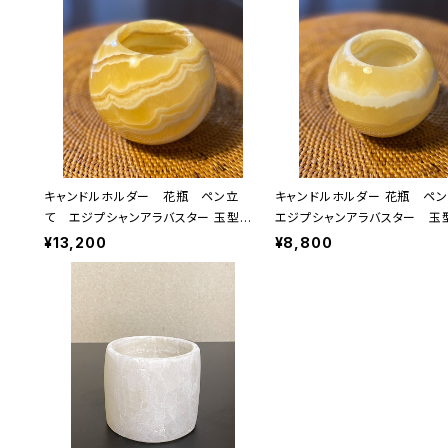
キャンドルホルダー 花瓶 ペン立
キャンドルホルダー 花瓶 ペン立て
て エジプシャンアラバスター 玉型
エジプシャンアラバスター 玉
ラージ
ール
¥13,200
¥8,800