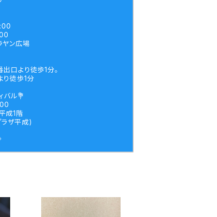
:00
00
ラヤン広場
番出口より徒歩1分。
より徒歩1分
ィバル💐
:00
平成1階
プラザ平成)
