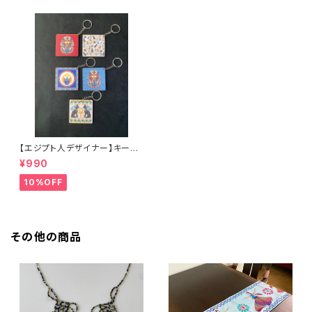
【エジプト人デザイナー】キーホ
ルダー 古代エジプト柄 バス
¥990
テト スカラベ ツタンカーメン
10%OFF
その他の商品