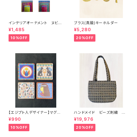
インテリアオーナメント ヌビア
ブラス(真鍮)キーホルダー
ンハウス柄
¥1,485
¥5,280
10%OFF
20%OFF
【エジプト人デザイナー】マグネ
ハンドメイド ビーズ刺繍 ショ
ット 古代エジプト柄 バステ
ルダーバッグ グレー シナイ
¥990
¥19,976
ト スカラベ クレオパトラ風
半島 遊牧民女性 チャック付
き
10%OFF
20%OFF