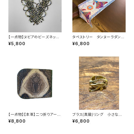
【一点物】ヌビアのビーズネック
タペストリー タンヌーラダンサ
レス ミックス（グリーン×ブラッ
ー
¥5,800
¥6,800
ク）
【一点物】【本革】二つ折りアート
ブラス(真鍮)リング 小さなホ
ウォレット 古代エジプト柄17
ルスの目
¥8,800
¥6,800
（ツタンカーメン王）